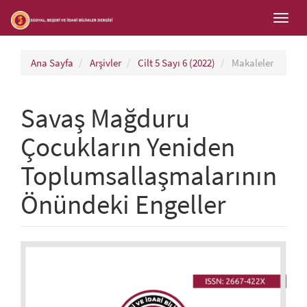
##plugins.themes.bootstrap3.accessible_menu.main_navigation
Toggl
##plugins.themes.bootstrap3.accessible_menu.main_content##
navig
##plugins.themes.bootstrap3.accessible_menu.sidebar##
Ana Sayfa
Arşivler
Cilt 5 Sayı 6 (2022)
Makaleler
Savaş Mağduru
Çocukların Yeniden
Toplumsallaşmalarının
Önündeki Engeller
##plugins.themes.bootstrap3.ar