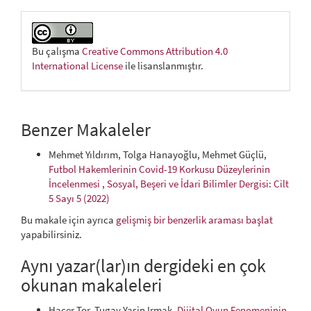
Bu çalışma
Creative Commons Attribution 4.0
International License
ile lisanslanmıştır.
Benzer Makaleler
Mehmet Yıldırım, Tolga Hanayoğlu, Mehmet Güçlü,
Futbol Hakemlerinin Covid-19 Korkusu Düzeylerinin
İncelenmesi
,
Sosyal, Beşeri ve İdari Bilimler Dergisi: Cilt
5 Sayı 5 (2022)
Bu makale için ayrıca
gelişmiş bir benzerlik araması başlat
yapabilirsiniz.
Aynı yazar(lar)ın dergideki en çok
okunan makaleleri
Hacer Tor, Tugay Yasin Irmak,
Dijital Oyun Fenomeninin