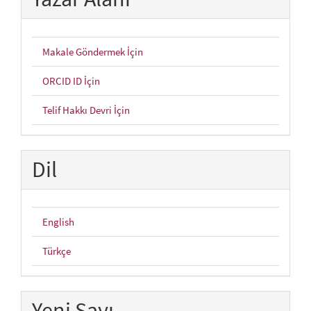
Makale Göndermek İçin
ORCID ID İçin
Telif Hakkı Devri İçin
Dil
English
Türkçe
Yeni Sayı