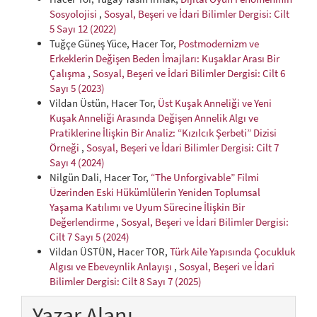
Sosyolojisi
,
Sosyal, Beşeri ve İdari Bilimler Dergisi: Cilt
5 Sayı 12 (2022)
Tuğçe Güneş Yüce, Hacer Tor,
Postmodernizm ve
Erkeklerin Değişen Beden İmajları: Kuşaklar Arası Bir
Çalışma
,
Sosyal, Beşeri ve İdari Bilimler Dergisi: Cilt 6
Sayı 5 (2023)
Vildan Üstün, Hacer Tor,
Üst Kuşak Anneliği ve Yeni
Kuşak Anneliği Arasında Değişen Annelik Algı ve
Pratiklerine İlişkin Bir Analiz: “Kızılcık Şerbeti” Dizisi
Örneği
,
Sosyal, Beşeri ve İdari Bilimler Dergisi: Cilt 7
Sayı 4 (2024)
Nilgün Dali, Hacer Tor,
“The Unforgivable” Filmi
Üzerinden Eski Hükümlülerin Yeniden Toplumsal
Yaşama Katılımı ve Uyum Sürecine İlişkin Bir
Değerlendirme
,
Sosyal, Beşeri ve İdari Bilimler Dergisi:
Cilt 7 Sayı 5 (2024)
Vildan ÜSTÜN, Hacer TOR,
Türk Aile Yapısında Çocukluk
Algısı ve Ebeveynlik Anlayışı
,
Sosyal, Beşeri ve İdari
Bilimler Dergisi: Cilt 8 Sayı 7 (2025)
Yazar Alanı