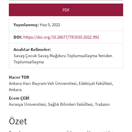
PDF
Yayınlanmış:
Haz 5, 2022
DOI:
https://doi.org/10.26677/TR1010.2022.992
Anahtar Kelimeler:
Savaş Çocuk Savaş Mağduru Toplumsallaşma Yeniden
Toplumsallaşma
##plugins.themes.bootstrap3.a
Hacer TOR
Ankara Hacı Bayram Veli Üniversitesi, Edebiyat Fakültesi,
Ankara
Ecem ÇEBİ
Avrasya Üniversitesi, Sağlık Bilimleri Fakültesi, Trabzon
Özet