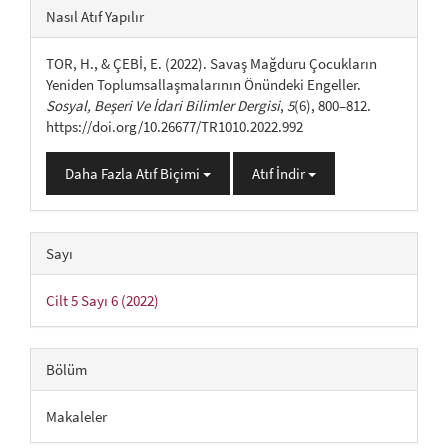
##plugins.themes.bootstrap3.ar
Nasıl Atıf Yapılır
TOR, H., & ÇEBİ, E. (2022). Savaş Mağduru Çocukların
Yeniden Toplumsallaşmalarının Önündeki Engeller.
Sosyal, Beşeri Ve İdari Bilimler Dergisi
,
5
(6), 800–812.
https://doi.org/10.26677/TR1010.2022.992
Daha Fazla Atıf Biçimi
Atıf İndir
Sayı
Cilt 5 Sayı 6 (2022)
Bölüm
Makaleler