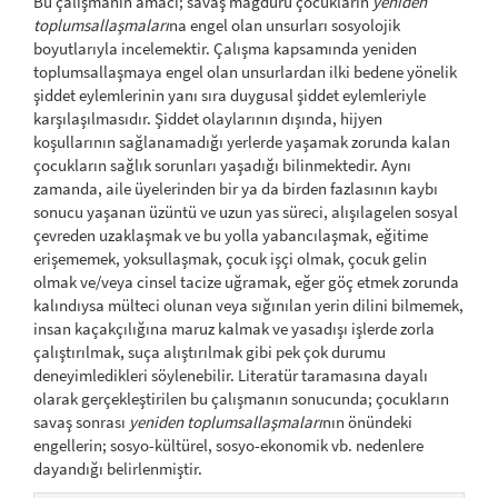
Bu çalışmanın amacı; savaş mağduru çocukların
yeniden
toplumsallaşmaları
na engel olan unsurları sosyolojik
boyutlarıyla incelemektir. Çalışma kapsamında yeniden
toplumsallaşmaya engel olan unsurlardan ilki bedene yönelik
şiddet eylemlerinin yanı sıra duygusal şiddet eylemleriyle
karşılaşılmasıdır. Şiddet olaylarının dışında, hijyen
koşullarının sağlanamadığı yerlerde yaşamak zorunda kalan
çocukların sağlık sorunları yaşadığı bilinmektedir. Aynı
zamanda, aile üyelerinden bir ya da birden fazlasının kaybı
sonucu yaşanan üzüntü ve uzun yas süreci, alışılagelen sosyal
çevreden uzaklaşmak ve bu yolla yabancılaşmak, eğitime
erişememek, yoksullaşmak, çocuk işçi olmak, çocuk gelin
olmak ve/veya cinsel tacize uğramak, eğer göç etmek zorunda
kalındıysa mülteci olunan veya sığınılan yerin dilini bilmemek,
insan kaçakçılığına maruz kalmak ve yasadışı işlerde zorla
çalıştırılmak, suça alıştırılmak gibi pek çok durumu
deneyimledikleri söylenebilir. Literatür taramasına dayalı
olarak gerçekleştirilen bu çalışmanın sonucunda; çocukların
savaş sonrası
yeniden toplumsallaşmaları
nın önündeki
engellerin; sosyo-kültürel, sosyo-ekonomik vb. nedenlere
dayandığı belirlenmiştir.