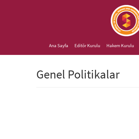
##plugins.themes.bootstrap3.accessible_menu.main_navigation
##plugins.themes.bootstrap3.accessible_menu.main_content##
##plugins.themes.bootstrap3.accessible_menu.sidebar##
Ana Sayfa
Editör Kurulu
Hakem Kurulu
Genel Politikalar