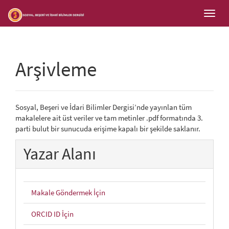
##plugins.themes.bootstrap3.accessible_menu.main_navigation
Toggl
##plugins.themes.bootstrap3.accessible_menu.main_content##
navig
##plugins.themes.bootstrap3.accessible_menu.sidebar##
Arşivleme
Sosyal, Beşeri ve İdari Bilimler Dergisi’nde yayınlan tüm
makalelere ait üst veriler ve tam metinler .pdf formatında 3.
parti bulut bir sunucuda erişime kapalı bir şekilde saklanır.
Yazar Alanı
Makale Göndermek İçin
ORCID ID İçin