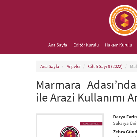
##plugins.themes.bootstrap3.accessible_menu.main_navigation
##plugins.themes.bootstrap3.accessible_menu.main_content##
##plugins.themes.bootstrap3.accessible_menu.sidebar##
Ana Sayfa
Editör Kurulu
Hakem Kurulu
Ana Sayfa
Arşivler
Cilt 5 Sayı 9 (2022)
Mak
Marmara Adası’nda 
ile Arazi Kullanımı Ar
##plugins.themes.bootst
##plu
Derya Evri
Sakarya Üniv
Zehra Gün