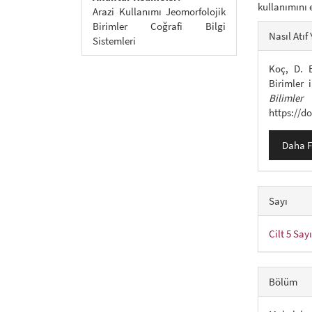
kullanımını 
Arazi Kullanımı Jeomorfolojik
##plu
Birimler Coğrafi Bilgi
Nasıl Atıf 
Sistemleri
Koç, D. 
Birimler 
Bilim
https://d
Daha F
Sayı
Cilt 5 Say
Bölüm