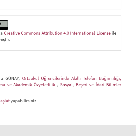
ma
Creative Commons Attribution 4.0 International License
ile
ıştır.
sra GÜNAY,
Ortaokul Öğrencilerinde Akıllı Telefon Bağımlılığı,
ma ve Akademik Özyeterlilik
,
Sosyal, Beşeri ve İdari Bilimler
başlat
yapabilirsiniz.