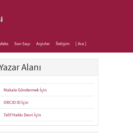
ndeks
Son Sayı
Arşivler
İletişim
[ Ara ]
Yazar Alanı
Makale Göndermek İçin
ORCID ID İçin
ain##
Telif Hakkı Devri İçin