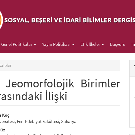
##
Genel Politikalar
Yayın Politikası
Etik İlkeler
Başvuru
İ
aleler
Jeomorfolojik Birimler
asındaki İlişki
rap3.article.sidebar##
gins.themes.bootstrap3.article.m
m Koç
ersitesi, Fen-Edebiyat Fakültesi, Sakarya
düz