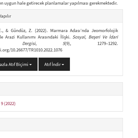
en uygun hale getirecek planlamalar yapılması gerekmektedir.
gins.themes.bootstrap3.article.de
Yapılır
E., & Gündüz, Z. (2022). Marmara Adası’nda Jeomorfolojik
ile Arazi Kullanımı Arasındaki İlişki.
Sosyal, Beşeri Ve İdari
ler Dergisi
,
5
(9), 1279–1292.
oi.org/10.26677/TR1010.2022.1076
azla Atıf Biçimi
Atıf İndir
ı 9 (2022)