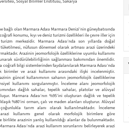
ersitesi, Sosyal Bilimler Enstitüsü, Sakarya
i’ne bağlı olan Marmara Adası Marmara Denizi’nin güneybatısında
 coğrafi konumu, kıyı ve deniz turizmi özellikleri ile çevre iller için
 turizm merkezidir. Marmara Adası’nda son yıllarda doğal
 tüketilmesi, nüfusun dönemsel olarak artması arazi üzerindeki
ırmaktadır. Arazinin jeomorfolojik özelliklerine uyumlu kullanımı
unarak sürdürülebilirliğinin sağlanması bakımından önemlidir.
 coğrafi bilgi sistemlerinden faydalanılarak Marmara Adası’nda
k birimler ve arazi kullanımı arasındaki ilişki incelenmiştir.
azinin güncel kullanımının sahanın jeomorfolojik özelliklerine
siyel kullanımı sorgulanmıştır. İnceleme alanı jeomorfolojik
kımından dağlık sahalar, tepelik sahalar, platolar ve alüvyal
luşur. Marmara Adası’nın %95’ini oluşturan dağlık ve tepelik
klaşık %80’ini orman, çalı ve maden alanları oluşturur. Alüvyal
 çoğunlukla tarım alanı olarak kullanılmaktadır. İnceleme
arazi kullanımı genel olarak morfolojik birimlere göre
e birlikte arazinin yanlış kullanıldığı alanlar da bulunmaktadır.
armara Adası’nda arazi kullanım sorunlarını belirleyerek arazi