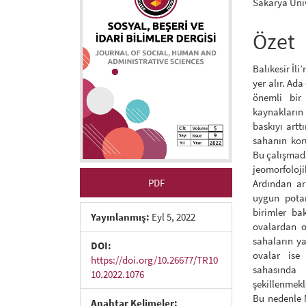
Sakarya Üniv
Özet
Balıkesir İl
yer alır. Ada
önemli bir
kaynakların
baskıyı artt
sahanın kor
Bu çalışmada
jeomorfoloji
PDF
Ardından ar
uygun potan
birimler ba
Yayınlanmış:
Eyl 5, 2022
ovalardan o
sahaların ya
DOI:
ovalar ise
https://doi.org/10.26677/TR10
sahasında 
10.2022.1076
şekillenmekl
Bu nedenle M
Anahtar Kelimeler: