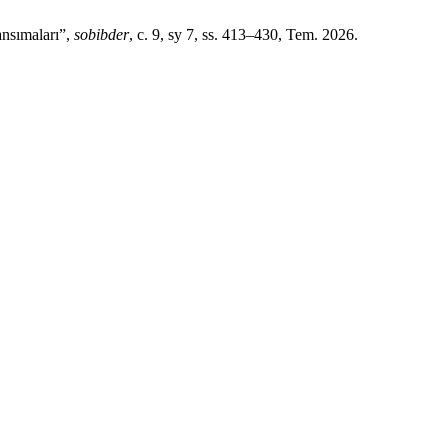
sımaları”,
sobibder
, c. 9, sy 7, ss. 413–430, Tem. 2026.