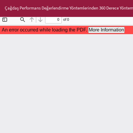
Makale
Çağdaş Performans Değerlendirme Yöntemlerinden 360 Derece Yönteminin
Detayına
Dönün